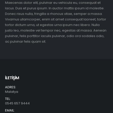
Maecenas dolor elit, pulvinar eu vehicula eu, consequat et
lacus. Duis et purus ipsum. In auctor mattis ipsum id molestie.
Donec risus nulla, fringilla a rhoncus vitae, semper a massa.
Vivamus ullamcorper, enim sit amet consequat laoreet, tortor
tortor dictum urna, ut egestas urna ipsum nec libero. Nulla
justo leo, molestie vel tempor nec, egestas at massa. Aenean
pulvinar, felis porttitor iaculis pulvinar, odio orci sodales odio,
ac pulvinar felis quam sit.
İLETİŞİM
ADRES:
Malatya
TEL:
0545 657 9444
EMAIL: