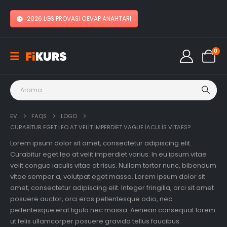
2026 LGS PROVASI CEVAP ANAHTARI
0
EV
FAQS
LOGO
CURABITUR EGET LEO AT VELIT IMPERDIET VAGUE IACULIS VITAES?
Lorem ipsum dolor sit amet, consectetur adipiscing elit.
Curabitur eget leo at velit imperdiet varius. In eu ipsum vitae
velit congue iaculis vitae at risus. Nullam tortor nunc, bibendum
vitae semper a, volutpat eget massa. Lorem ipsum dolor sit
amet, consectetur adipiscing elit. Integer fringilla, orci sit amet
posuere auctor, orci eros pellentesque odio, nec
pellentesque erat ligula nec massa. Aenean consequat lorem
ut felis ullamcorper posuere gravida tellus faucibus.