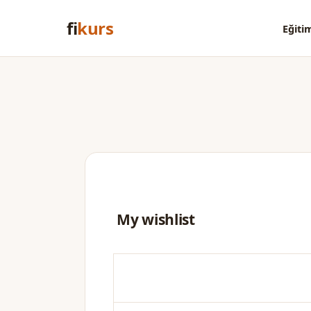
fi
kurs
Eğiti
My wishlist